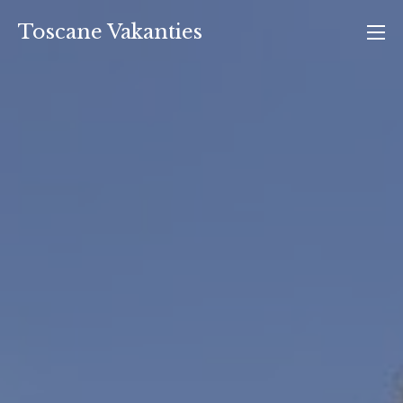
Ga
Toscane Vakanties
naar
de
inhoud