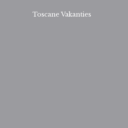
Ga
naar
Toscane Vakanties
de
inhoud