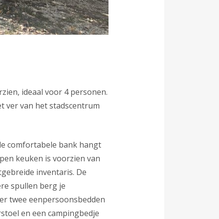
rzien, ideaal voor 4 personen.
et ver van het stadscentrum
 de comfortabele bank hangt
open keuken is voorzien van
tgebreide inventaris. De
re spullen berg je
over twee eenpersoonsbedden
rstoel en een campingbedje