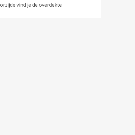
rzijde vind je de overdekte
, gas, water en elektra.
ng van de airconditioning,
.