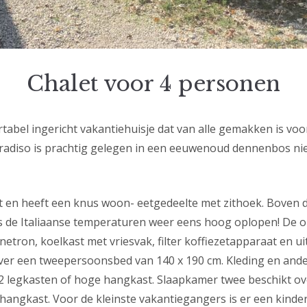
Chalet voor 4 personen
tabel ingericht vakantiehuisje dat van alle gemakken is voo
Paradiso is prachtig gelegen in een eeuwenoud dennenbos ni
cht en heeft een knus woon- eetgedeelte met zithoek. Boven
als de Italiaanse temperaturen weer eens hoog oplopen! De 
etron, koelkast met vriesvak, filter koffiezetapparaat en ui
ver een tweepersoonsbed van 140 x 190 cm. Kleding en ande
 2 legkasten of hoge hangkast. Slaapkamer twee beschikt 
hangkast. Voor de kleinste vakantiegangers is er een kinde