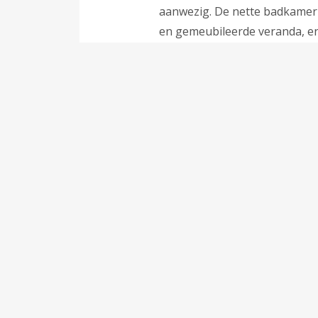
aanwezig. De nette badkamer h
en gemeubileerde veranda, en 
*
Inclusief:
Kussens en dekbedde
*
Exclusief:
Eindschoonmaak, toe
toeslag huisdier (indien van 