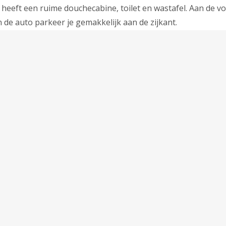
eeft een ruime douchecabine, toilet en wastafel. Aan de voo
de auto parkeer je gemakkelijk aan de zijkant.
n, airconditioning, gebruik Wifi-zones, administratiekosten
ristenbelasting, borg voor de sleutel en de afstandbedieni
toepassing), laken- en handdoekenpakket (optioneel te huur)