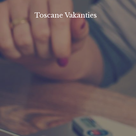
Ga
naar
Toscane Vakanties
de
inhoud