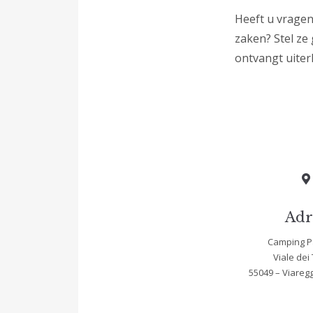
Heeft u vragen
zaken? Stel ze 
ontvangt uiter
Adr
Camping P
Viale dei 
55049 – Viareggi